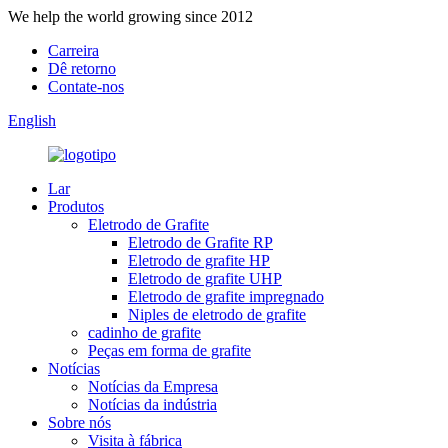
We help the world growing since 2012
Carreira
Dê retorno
Contate-nos
English
Lar
Produtos
Eletrodo de Grafite
Eletrodo de Grafite RP
Eletrodo de grafite HP
Eletrodo de grafite UHP
Eletrodo de grafite impregnado
Niples de eletrodo de grafite
cadinho de grafite
Peças em forma de grafite
Notícias
Notícias da Empresa
Notícias da indústria
Sobre nós
Visita à fábrica