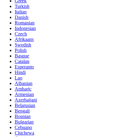
Greek
Turkish
Italian
Danish
Romanian
Indonesian
Czech
Afrikaans
Swedish
Polish
Basque
Catalan
Esperanto
Hindi
Lao
Albanian
Amharic
Armenian
Azerbaijani
Belarusian
Bengali
Bosnian
Bulgarian
Cebuano
Chichewa