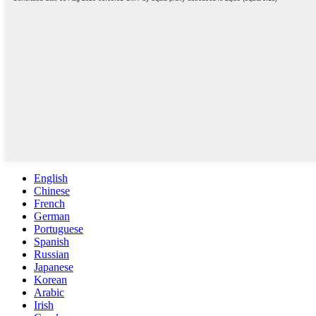
English
Chinese
French
German
Portuguese
Spanish
Russian
Japanese
Korean
Arabic
Irish